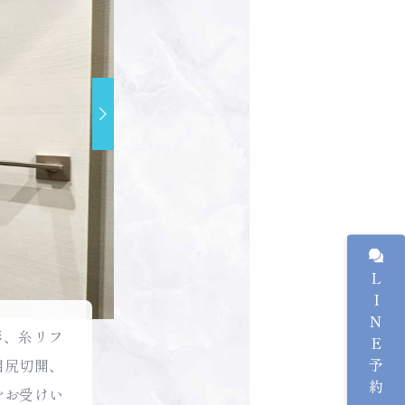
LINE予約
形、糸リフ
目尻切開、
をお受けい