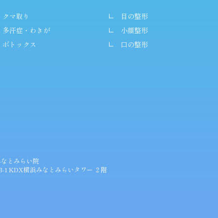
クマ取り
目の整形
多汗症・わきが
小顔整形
ボトックス
口の整形
浜みなとみらい院
-3-1 KDX横浜みなとみらいタワー ２階