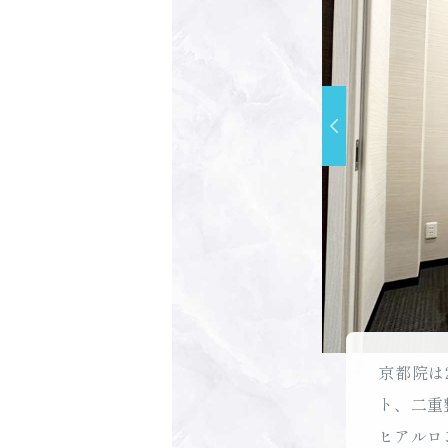
京都院は
ト、二重
ヒアルロ