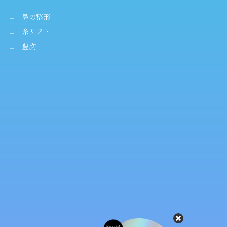
鼻の整形
糸リフト
豊胸