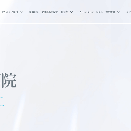
クリニック案内
施術内容
症例写真を探す
料金表
キャンペーン
Q&A
採用情報
コラ
都院
c