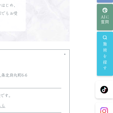
をはじめ、
都でもお受
AIに
質問
施術を探す
条北烏丸町6-6
能です。
ちら