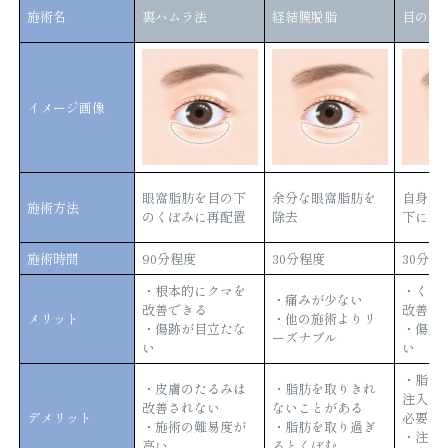
施術名
裏ハムラ法
経結膜脱脂
目の下
イメージ画像
眼窩脂肪を目の下
余分な眼窩脂肪を
自身の
施術方法
のくぼみに再配置
除去
下に注
施術時間
90分程度
30分程度
30分程
・根本的にクマを
・くぼ
・痛みが少ない
改善できる
改善で
メリット
・他の施術よりリ
・傷跡が目立たな
・傷跡
ーズナブル
い
い
・脂肪
・皮膚のたるみは
・脂肪を取りきれ
注入の
改善されない
ないことがある
デメリット
必要
・施術の難易度が
・脂肪を取り過ぎ
・注入
高い
るとくぼむ