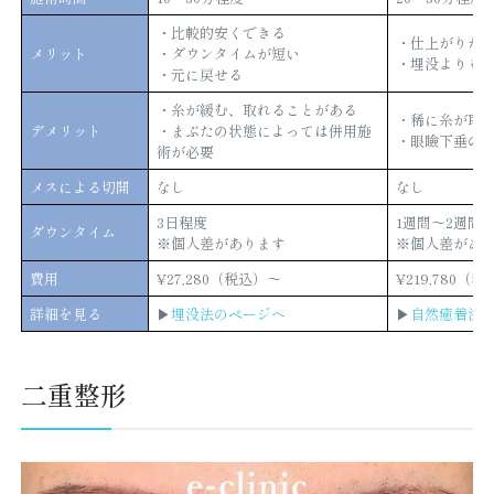
・比較的安くできる
・仕上がりが
メリット
・ダウンタイムが短い
・埋没よりも
・元に戻せる
・糸が緩む、取れることがある
・稀に糸が取
デメリット
・まぶたの状態によっては併用施
・眼瞼下垂の
術が必要
メスによる切開
なし
なし
3日程度
1週間〜2週間
ダウンタイム
※個人差があります
※個人差があ
費用
¥27,280（税込）〜
¥219,780（
詳細を見る
▶︎
埋没法のページへ
▶︎
自然癒着法
二重整形