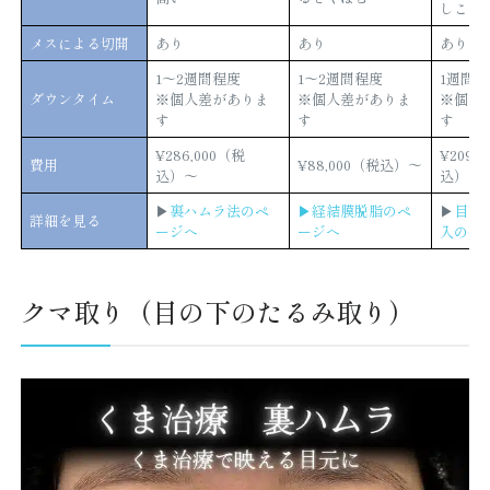
しこり
メスによる切開
あり
あり
あり
1〜2週間程度
1〜2週間程度
1週間
ダウンタイム
※個人差がありま
※個人差がありま
※個人
す
す
す
¥286,000（税
¥209,
費用
¥88,000（税込）〜
込）〜
込）〜
▶︎
裏ハムラ法のペ
▶︎経結膜脱脂のペ
▶︎
目の
詳細を見る
ージへ
ージへ
入のペ
クマ取り（目の下のたるみ取り）