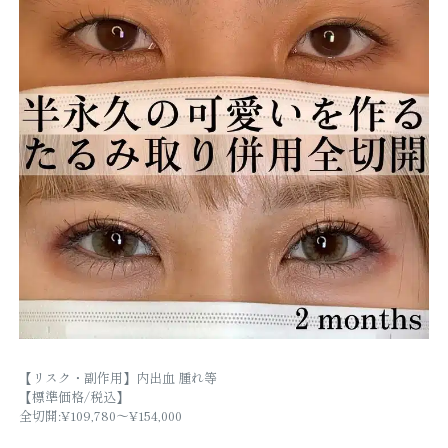
【リスク・副作用】内出血 腫れ等
【標準価格/税込】
全切開:¥109,780～¥154,000