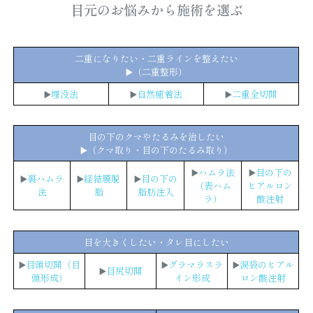
目元のお悩みから施術を選ぶ
二重になりたい・二重ラインを整えたい
▶️
（二重整形）
▶️
埋没法
▶️
自然癒着法
▶️
二重全切開
目の下のクマやたるみを治したい
▶️
（クマ取り・目の下のたるみ取り）
▶️
ハムラ法
▶️
目の下の
▶️
裏ハムラ
▶️
経結膜脱
▶️
目の下の
（表ハム
ヒアルロン
法
脂
脂肪注入
ラ）
酸注射
目を大きくしたい・タレ目にしたい
▶️
目頭切開（目
▶️
グラマラスラ
▶️
涙袋のヒアル
▶️
目尻切開
頭形成）
イン形成
ロン酸注射