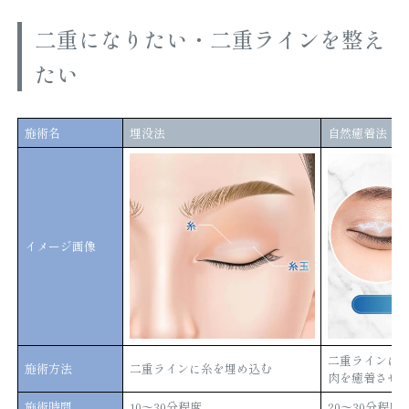
二重になりたい・二重ラインを整え
たい
施術名
埋没法
自然癒着法
イメージ画像
二重ラインに
施術方法
二重ラインに糸を埋め込む
肉を癒着させ
施術時間
10〜30分程度
20〜30分程度