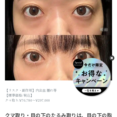
【リスク・副作用】内出血 腫れ等
【標準価格/税込】
クマ取り:¥76,780～¥297,000
クマ取り・目の下のたるみ取りは、目の下の脂