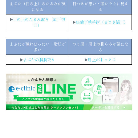
まぶた（目の上）のたるみが気
目つきが悪い・眠たそうに見え
になる
る
▶️
目の上のたるみ取り（眉下切
▶️
眼瞼下垂手術（目つき矯正）
開）
まぶたが腫れぼったい・脂肪が
つり眉・眉上の膨らみが気にな
多い
る
▶️
まぶたの脂肪取り
▶️
眉上ボトックス