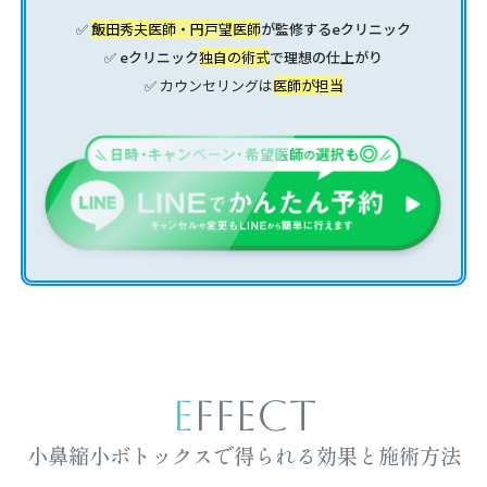
✅
飯田秀夫医師・円戸望医師
が監修するeクリニック
✅ eクリニック
独自の術式
で理想の仕上がり
✅ カウンセリングは
医師が担当
EFFECT
小鼻縮小ボトックスで得られる効果と施術方法