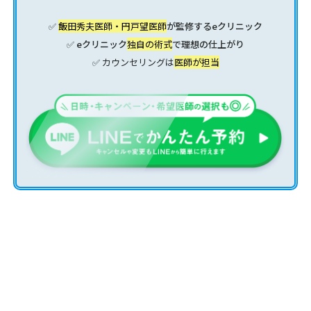
✅
飯田秀夫医師・円戸望医師
が監修するeクリニック
✅ eクリニック
独自の術式
で理想の仕上がり
✅ カウンセリングは
医師が担当