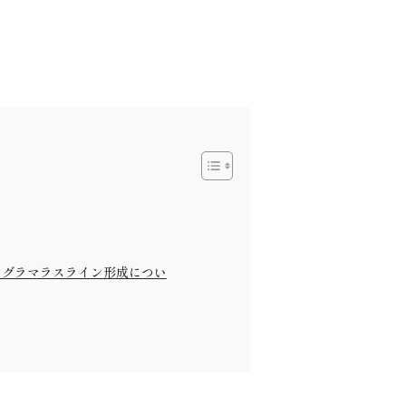
 グラマラスライン形成につい
す。･:*+.’