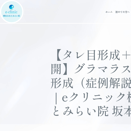
ホーム
初めての方へ
【タレ目形成
開】グラマラ
形成（症例解
｜eクリニック
とみらい院 坂